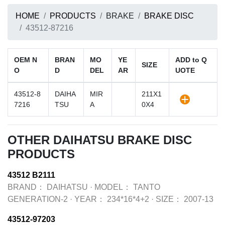
HOME
PRODUCTS
BRAKE
BRAKE DISC
43512-87216
OEM N
BRAN
MO
YE
ADD to Q
SIZE
O
D
DEL
AR
UOTE
43512-8
DAIHA
MIR
211X1
7216
TSU
A
0X4
OTHER DAIHATSU BRAKE DISC
PRODUCTS
43512 B2111
BRAND：
DAIHATSU
·
MODEL：
TANTO
GENERATION-2
·
YEAR：
234*16*4+2
·
SIZE：
2007-13
43512-97203