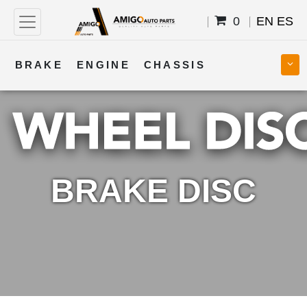
0
EN
ES
BRAKE
ENGINE
CHASSIS
COOLING
STEERING
BODY
TRANSMISSION
FUEL
ELECTRICAL
BRAKE DISC