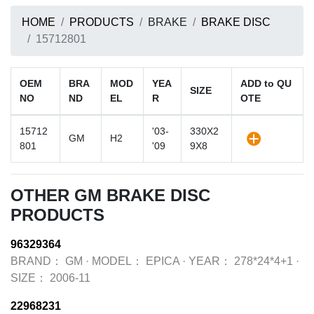
HOME
PRODUCTS
BRAKE
BRAKE DISC
15712801
OEM
BRA
MOD
YEA
ADD to QU
SIZE
NO
ND
EL
R
OTE
15712
'03-
330X2
GM
H2
801
'09
9X8
OTHER GM BRAKE DISC
PRODUCTS
96329364
BRAND：
GM
·
MODEL：
EPICA
·
YEAR：
278*24*4+1
·
SIZE：
2006-11
22968231