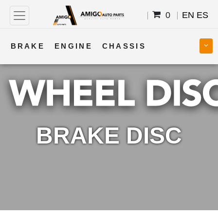
0
EN
ES
BRAKE
ENGINE
CHASSIS
COOLING
STEERING
BODY
TRANSMISSION
FUEL
ELECTRICAL
BRAKE DISC