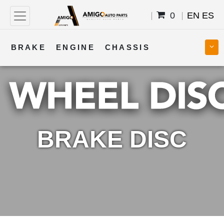
0
EN
ES
BRAKE
ENGINE
CHASSIS
COOLING
STEERING
BODY
TRANSMISSION
FUEL
ELECTRICAL
BRAKE DISC