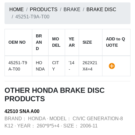
HOME
PRODUCTS
BRAKE
BRAKE DISC
45251-T9A-T00
BR
MO
YE
ADD to Q
OEM NO
AN
SIZE
DEL
AR
UOTE
D
45251-T9
HO
CIT
'14
262X21
A-T00
NDA
Y
-
X4+4
OTHER HONDA BRAKE DISC
PRODUCTS
42510 SNA A00
BRAND：
HONDA
·
MODEL：
CIVIC GENERATION-8
K12
·
YEAR：
260*9*5+4
·
SIZE：
2006-11