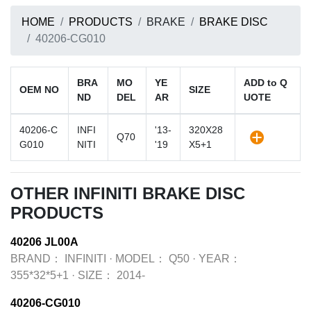
HOME
PRODUCTS
BRAKE
BRAKE DISC
40206-CG010
BRA
MO
YE
ADD to Q
OEM NO
SIZE
ND
DEL
AR
UOTE
40206-C
INFI
'13-
320X28
Q70
G010
NITI
'19
X5+1
OTHER INFINITI BRAKE DISC
PRODUCTS
40206 JL00A
BRAND：
INFINITI
·
MODEL：
Q50
·
YEAR：
355*32*5+1
·
SIZE：
2014-
40206-CG010