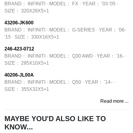
BRAND：
INFINITI
·
MODEL：
FX
·
YEAR：
'03-'05
·
SIZE：
320X28X5+1
43206-JK600
BRAND：
INFINITI
·
MODEL：
G-SERIES
·
YEAR：
'06-
'15
·
SIZE：
330X16X5+1
246-423-0712
BRAND：
INFINITI
·
MODEL：
Q30 AWD
·
YEAR：
'16-
·
SIZE：
295X10X5+1
40206-JL00A
BRAND：
INFINITI
·
MODEL：
Q50
·
YEAR：
'14-
·
SIZE：
355X32X5+1
Read more ...
MAYBE YOU'D ALSO LIKE TO
KNOW...