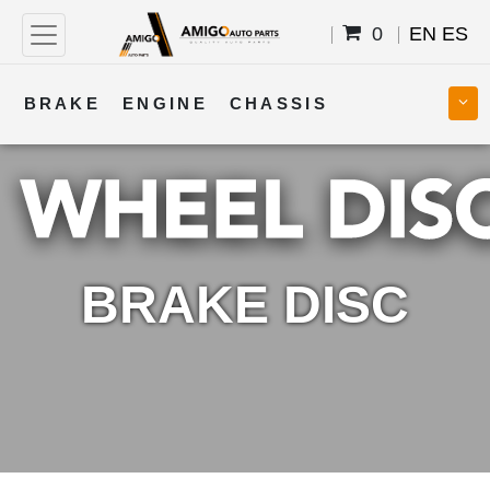
0
EN
ES
BRAKE
ENGINE
CHASSIS
COOLING
STEERING
BODY
TRANSMISSION
FUEL
ELECTRICAL
BRAKE DISC