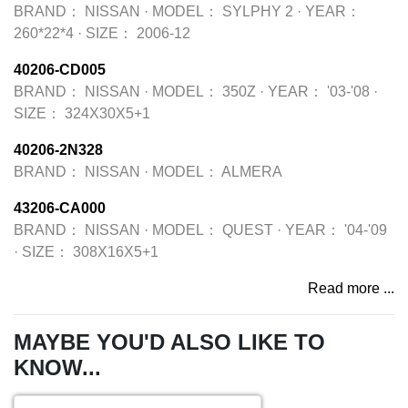
BRAND：
NISSAN
·
MODEL：
SYLPHY 2
·
YEAR：
260*22*4
·
SIZE：
2006-12
40206-CD005
BRAND：
NISSAN
·
MODEL：
350Z
·
YEAR：
'03-'08
·
SIZE：
324X30X5+1
40206-2N328
BRAND：
NISSAN
·
MODEL：
ALMERA
43206-CA000
BRAND：
NISSAN
·
MODEL：
QUEST
·
YEAR：
'04-'09
·
SIZE：
308X16X5+1
Read more ...
MAYBE YOU'D ALSO LIKE TO
KNOW...