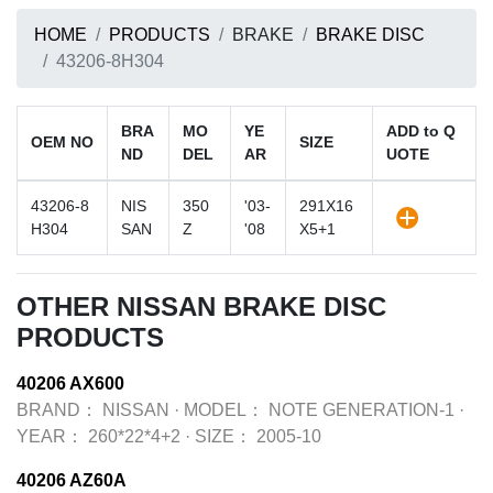
HOME
PRODUCTS
BRAKE
BRAKE DISC
43206-8H304
BRA
MO
YE
ADD to Q
OEM NO
SIZE
ND
DEL
AR
UOTE
43206-8
NIS
350
'03-
291X16
H304
SAN
Z
'08
X5+1
OTHER NISSAN BRAKE DISC
PRODUCTS
40206 AX600
BRAND：
NISSAN
·
MODEL：
NOTE GENERATION-1
·
YEAR：
260*22*4+2
·
SIZE：
2005-10
40206 AZ60A