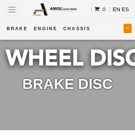
0
EN
ES
BRAKE
ENGINE
CHASSIS
COOLING
STEERING
BODY
TRANSMISSION
FUEL
ELECTRICAL
BRAKE DISC