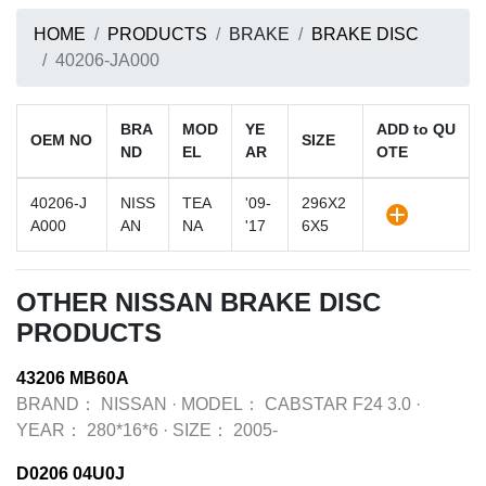
HOME
PRODUCTS
BRAKE
BRAKE DISC
40206-JA000
BRA
MOD
YE
ADD to QU
OEM NO
SIZE
ND
EL
AR
OTE
40206-J
NISS
TEA
'09-
296X2
A000
AN
NA
'17
6X5
OTHER NISSAN BRAKE DISC
PRODUCTS
43206 MB60A
BRAND：
NISSAN
·
MODEL：
CABSTAR F24 3.0
·
YEAR：
280*16*6
·
SIZE：
2005-
D0206 04U0J