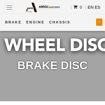
0
EN
ES
BRAKE
ENGINE
CHASSIS
COOLING
STEERING
BODY
TRANSMISSION
FUEL
ELECTRICAL
BRAKE DISC