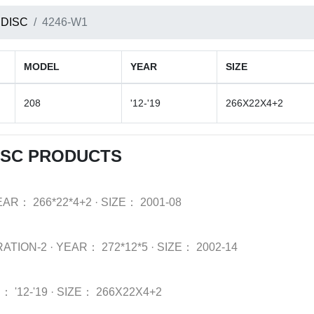
 DISC
4246-W1
MODEL
YEAR
SIZE
208
'12-'19
266X22X4+2
ISC PRODUCTS
EAR：
266*22*4+2
·
SIZE：
2001-08
RATION-2
·
YEAR：
272*12*5
·
SIZE：
2002-14
R：
'12-'19
·
SIZE：
266X22X4+2