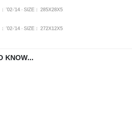
R：
'02-'14
·
SIZE：
285X28X5
R：
'02-'14
·
SIZE：
272X12X5
O KNOW...