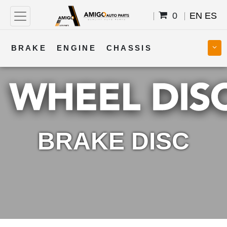
0
EN
ES
BRAKE
ENGINE
CHASSIS
COOLING
STEERING
BODY
TRANSMISSION
FUEL
ELECTRICAL
BRAKE DISC