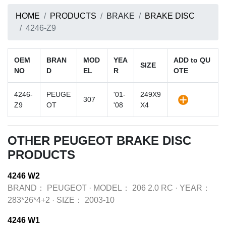
HOME
PRODUCTS
BRAKE
BRAKE DISC
4246-Z9
OEM
BRAN
MOD
YEA
ADD to QU
SIZE
NO
D
EL
R
OTE
4246-
PEUGE
'01-
249X9
307
Z9
OT
'08
X4
OTHER PEUGEOT BRAKE DISC
PRODUCTS
4246 W2
BRAND：
PEUGEOT
·
MODEL：
206 2.0 RC
·
YEAR：
283*26*4+2
·
SIZE：
2003-10
4246 W1