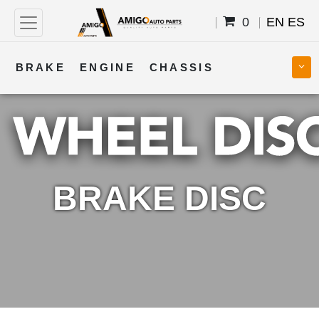
0
EN
ES
BRAKE
ENGINE
CHASSIS
COOLING
STEERING
BODY
TRANSMISSION
FUEL
ELECTRICAL
BRAKE DISC