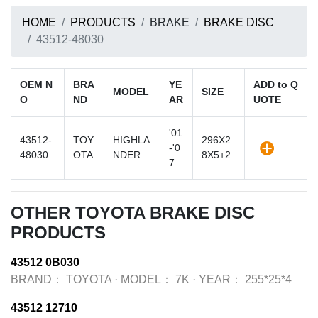
HOME
PRODUCTS
BRAKE
BRAKE DISC
43512-48030
OEM N
BRA
YE
ADD to Q
MODEL
SIZE
O
ND
AR
UOTE
'01
43512-
TOY
HIGHLA
296X2
-'0
48030
OTA
NDER
8X5+2
7
OTHER TOYOTA BRAKE DISC
PRODUCTS
43512 0B030
BRAND：
TOYOTA
·
MODEL：
7K
·
YEAR：
255*25*4
43512 12710