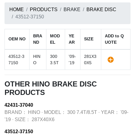
HOME
PRODUCTS
BRAKE
BRAKE DISC
43512-37150
BRA
MOD
YE
ADD to Q
OEM NO
SIZE
ND
EL
AR
UOTE
43512-3
HIN
300
'09-
281X3
7150
O
3.5T
'19
0X5
OTHER HINO BRAKE DISC
PRODUCTS
42431-37040
BRAND：
HINO
·
MODEL：
300 7.4T/8.5T
·
YEAR：
'09-
'19
·
SIZE：
287X40X6
43512-37150