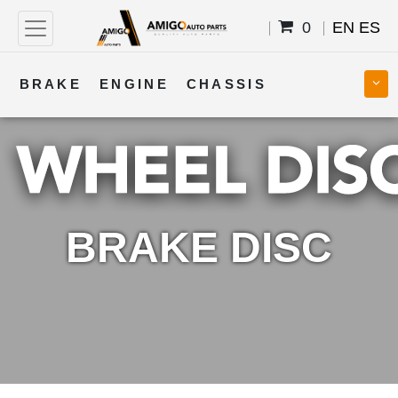
0
EN
ES
BRAKE
ENGINE
CHASSIS
COOLING
STEERING
BODY
TRANSMISSION
FUEL
ELECTRICAL
BRAKE DISC