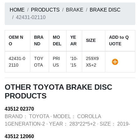
HOME
PRODUCTS
BRAKE
BRAKE DISC
42431-02110
OEM N
BRA
MO
YE
ADD to Q
SIZE
O
ND
DEL
AR
UOTE
42431-0
TOY
PRI
'10-
259X9
2110
OTA
US
'15
X5+2
OTHER TOYOTA BRAKE DISC
PRODUCTS
43512 02370
BRAND：
TOYOTA
·
MODEL：
COROLLA
1GENERATION-2
·
YEAR：
283*22*5+2
·
SIZE：
2019-
43512 12060