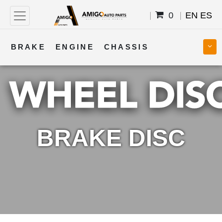
0
EN
ES
BRAKE
ENGINE
CHASSIS
COOLING
STEERING
BODY
TRANSMISSION
FUEL
ELECTRICAL
BRAKE DISC