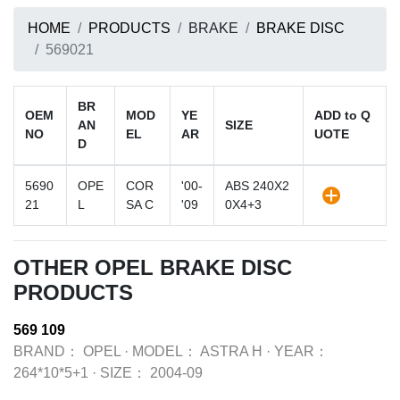
HOME
PRODUCTS
BRAKE
BRAKE DISC
569021
BR
OEM
MOD
YE
ADD to Q
AN
SIZE
NO
EL
AR
UOTE
D
5690
OPE
COR
'00-
ABS 240X2
21
L
SA C
'09
0X4+3
OTHER OPEL BRAKE DISC
PRODUCTS
569 109
BRAND：
OPEL
·
MODEL：
ASTRA H
·
YEAR：
264*10*5+1
·
SIZE：
2004-09