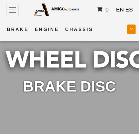
0
EN
ES
BRAKE
ENGINE
CHASSIS
COOLING
STEERING
BODY
TRANSMISSION
FUEL
ELECTRICAL
BRAKE DISC