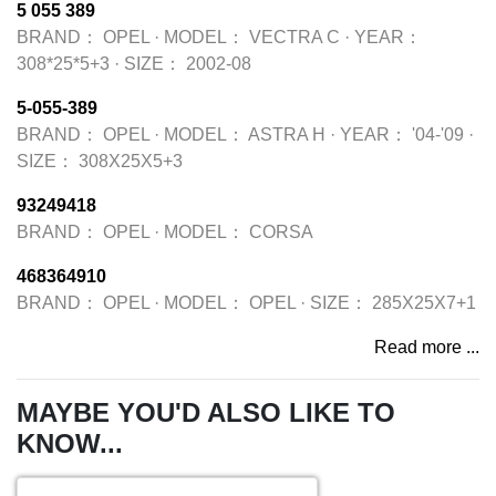
5 055 389
BRAND：
OPEL
·
MODEL：
VECTRA C
·
YEAR：
308*25*5+3
·
SIZE：
2002-08
5-055-389
BRAND：
OPEL
·
MODEL：
ASTRA H
·
YEAR：
'04-'09
·
SIZE：
308X25X5+3
93249418
BRAND：
OPEL
·
MODEL：
CORSA
468364910
BRAND：
OPEL
·
MODEL：
OPEL
·
SIZE：
285X25X7+1
Read more ...
MAYBE YOU'D ALSO LIKE TO
KNOW...