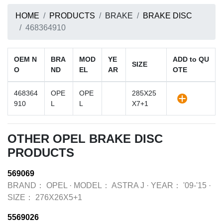
HOME
PRODUCTS
BRAKE
BRAKE DISC
468364910
OEM N
BRA
MOD
YE
ADD to QU
SIZE
O
ND
EL
AR
OTE
468364
OPE
OPE
285X25
910
L
L
X7+1
OTHER OPEL BRAKE DISC
PRODUCTS
569069
BRAND：
OPEL
·
MODEL：
ASTRA J
·
YEAR：
'09-'15
·
SIZE：
276X26X5+1
5569026