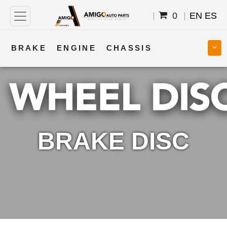
0
EN
ES
BRAKE
ENGINE
CHASSIS
COOLING
STEERING
BODY
TRANSMISSION
FUEL
ELECTRICAL
BRAKE DISC