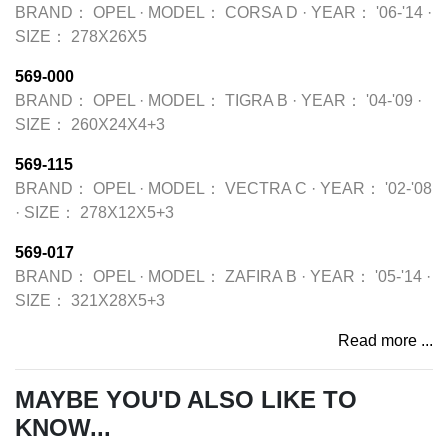
BRAND：
OPEL
·
MODEL：
CORSA D
·
YEAR：
'06-'14
·
SIZE：
278X26X5
569-000
BRAND：
OPEL
·
MODEL：
TIGRA B
·
YEAR：
'04-'09
·
SIZE：
260X24X4+3
569-115
BRAND：
OPEL
·
MODEL：
VECTRA C
·
YEAR：
'02-'08
·
SIZE：
278X12X5+3
569-017
BRAND：
OPEL
·
MODEL：
ZAFIRA B
·
YEAR：
'05-'14
·
SIZE：
321X28X5+3
Read more ...
MAYBE YOU'D ALSO LIKE TO
KNOW...